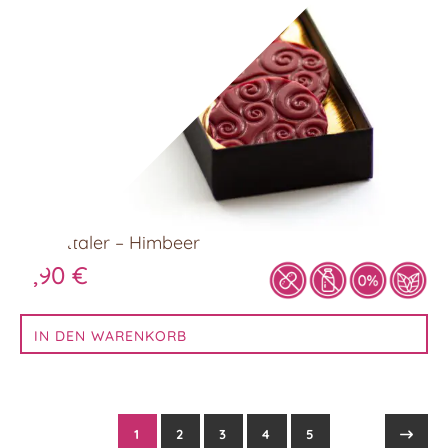
Fruchttaler – Himbeer
8,90
€
IN DEN WARENKORB
1
2
3
4
5