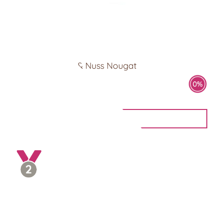
Mandel Knusper & Nuss Nougat
4 Pralinen
6,90
€
IN DEN WARENKORB