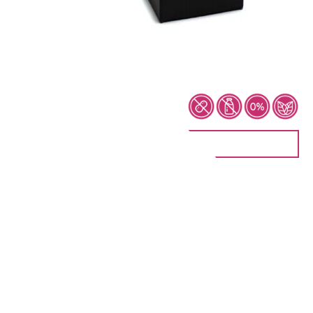
Fruchttaler – Erdbeer
8,90
€
IN DEN WARENKORB