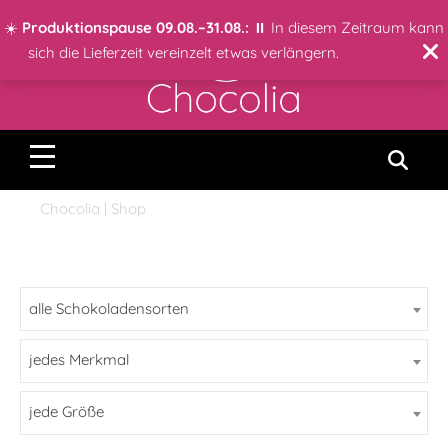
☀️
Produktionspause 09.08.–31.08.:
⏸️ In diesem Zeitraum kann
sich die Lieferzeit vereinzelt etwas verlängern.
Chocolia
| Shop
jedes Merkmal
jede Größe