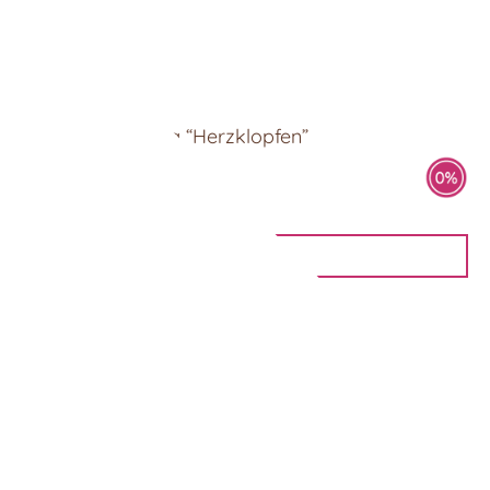
Pralinenmischung “Herzklopfen”
4 Pralinen
6,90
€
IN DEN WARENKORB