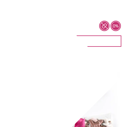
Choc Spoon – Date
6,00
€
IN DEN WARENKORB