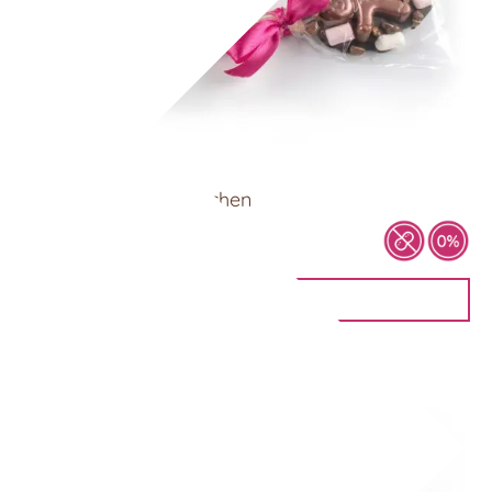
Choc Spoon – Lebkuchen
6,00
€
DETAILANSICHT