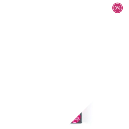
4 Pralinen
6,90
€
IN DEN WARENKORB