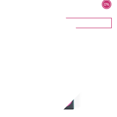
4 Pralinen
6,90
€
IN DEN WARENKORB