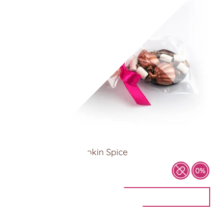
Choc Spoon – Pumpkin Spice
6,00
€
DETAILANSICHT