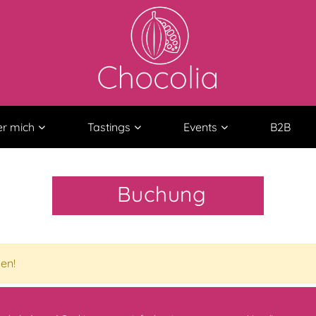
r mich
Tastings
Events
B2B
Buchung
en!