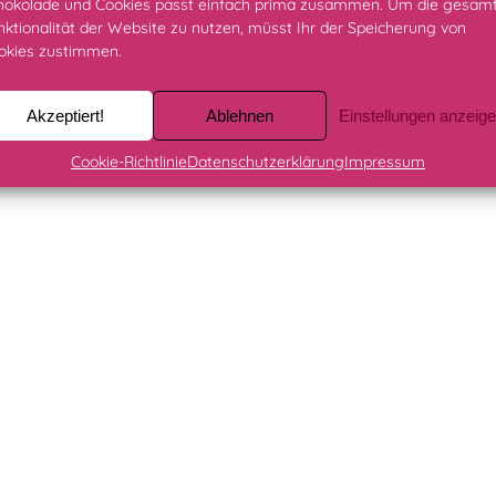
hokolade und Cookies passt einfach prima zusammen. Um die gesam
nktionalität der Website zu nutzen, müsst Ihr der Speicherung von
okies zustimmen.
Akzeptiert!
Ablehnen
Einstellungen anzeig
Cookie-Richtlinie
Datenschutzerklärung
Impressum