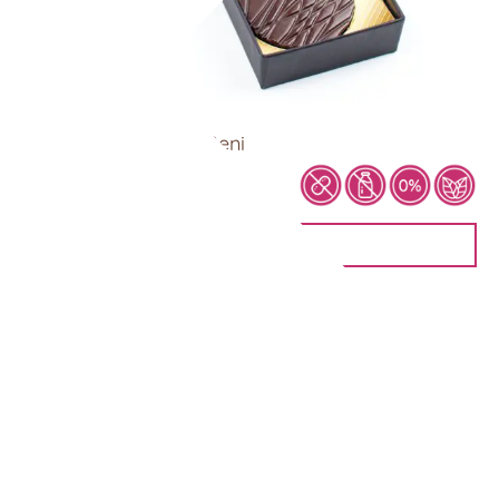
Schokoladentaler – Beni
8,90
€
IN DEN WARENKORB