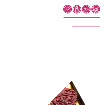
Fruchttaler – Erdbeer
8,90
€
IN DEN WARENKORB