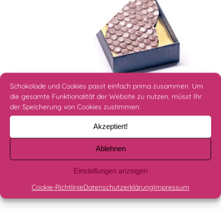
Schokolade und Cookies passt einfach prima zusammen. Um
Schokoladentaler – Arriba
die gesamte Funktionalität der Website zu nutzen, müsst Ihr
der Speicherung von Cookies zustimmen.
8,90
€
Akzeptiert!
IN DEN WARENKORB
Ablehnen
Einstellungen anzeigen
Cookie-Richtlinie
Datenschutzerklärung
Impressum