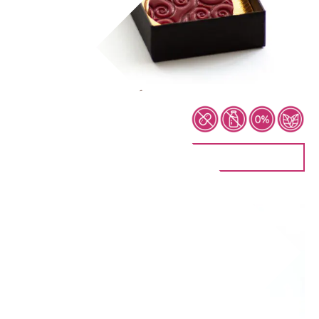
Fruchttaler – Himbeer
8,90
€
IN DEN WARENKORB