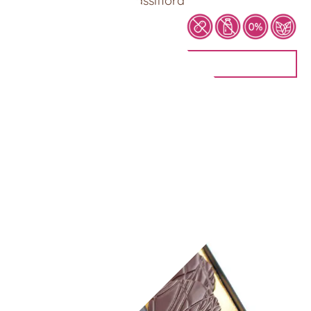
Schokoladentaler – Passiflora
8,90
€
IN DEN WARENKORB