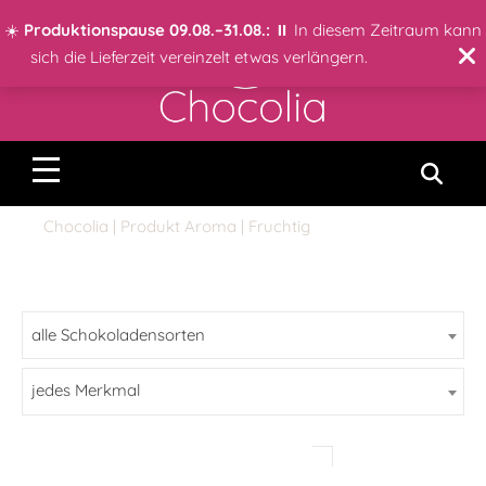
☀️
Produktionspause 09.08.–31.08.:
⏸️ In diesem Zeitraum kann
sich die Lieferzeit vereinzelt etwas verlängern.
Chocolia
| Produkt Aroma | Fruchtig
jedes Merkmal