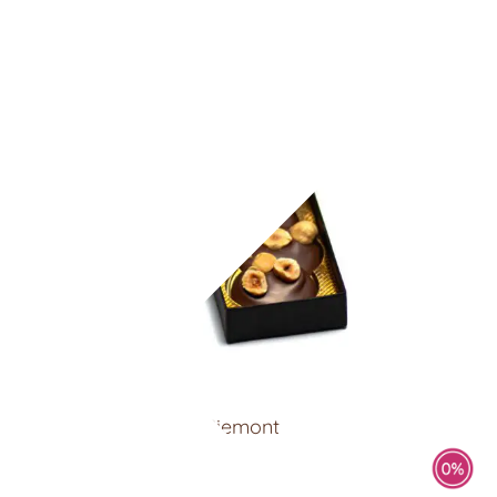
Schokoladentaler – Piemont
8,90
€