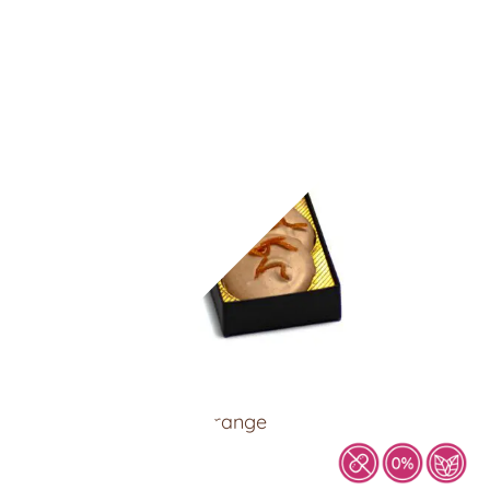
Mandeltaler – Zimt Orange
8,90
€