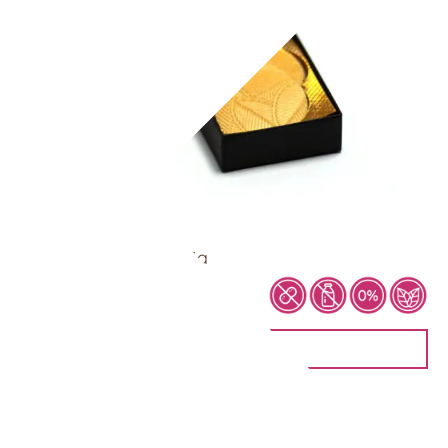
Fruchttaler – Maracuja
8,90
€
IN DEN WARENKORB