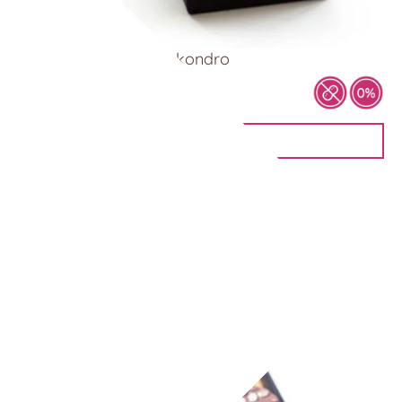
Schokoladentaler – Akondro
8,90
€
IN DEN WARENKORB