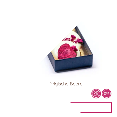
Schokoladentaler – Belgische Beere
8,90
€
IN DEN WARENKORB