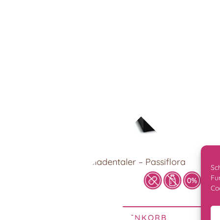
Schokoladentaler – Passiflora
Sc
Fu
Co
8,90
€
IN DEN WARENKORB