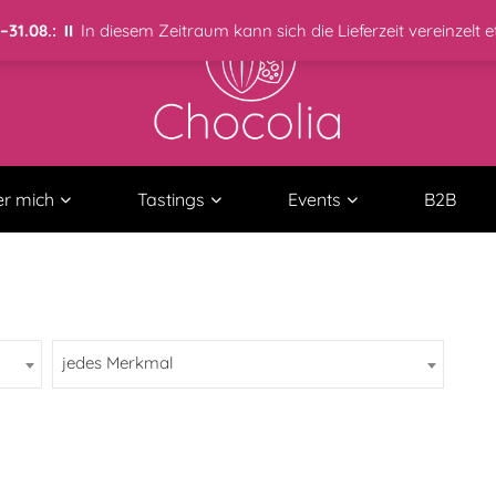
31.08.:
⏸️ In diesem Zeitraum kann sich die Lieferzeit vereinzelt 
r mich
Tastings
Events
B2B
jedes Merkmal