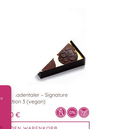
Schokoladentaler – Signature
te
Collection 3 (vegan)
16,00
€
en
IN DEN WARENKORB