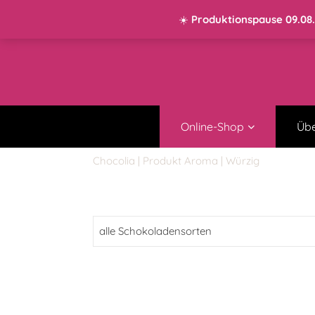
KONTO
0 ARTIKEL
0,00 €
☀️
Produktionspause 09.08.–
Online-Shop
Übe
Chocolia
| Produkt Aroma | Würzig