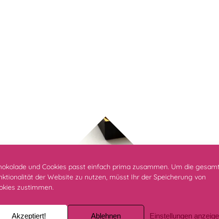
Schokoladentaler – Salzkaramell
hokolade und Cookies passt einfach prima zusammen. Um die gesam
nktionalität der Website zu nutzen, müsst Ihr der Speicherung von
okies zustimmen.
8,90
€
Akzeptiert!
Ablehnen
Einstellungen anzeig
IN DEN WARENKORB