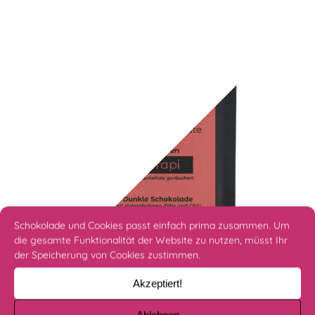
Schokolade und Cookies passt einfach prima zusammen. Um
die gesamte Funktionalität der Website zu nutzen, müsst Ihr
der Speicherung von Cookies zustimmen.
Volcano – merapi
Akzeptiert!
4,00
€
Ablehnen