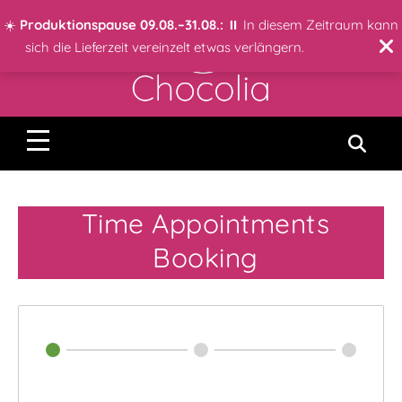
☀️
Produktionspause 09.08.–31.08.:
⏸️ In diesem Zeitraum kann
sich die Lieferzeit vereinzelt etwas verlängern.
Time Appointments
Booking