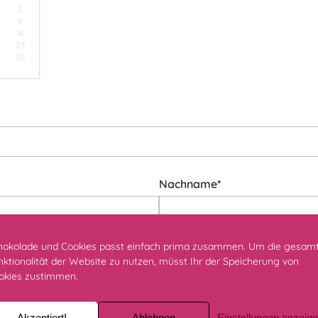
2
9
16
23
30
Nachname*
hokolade und Cookies passt einfach prima zusammen. Um die gesam
nktionalität der Website zu nutzen, müsst Ihr der Speicherung von
okies zustimmen.
Akzeptiert!
Ablehnen
Einstellungen anzeig