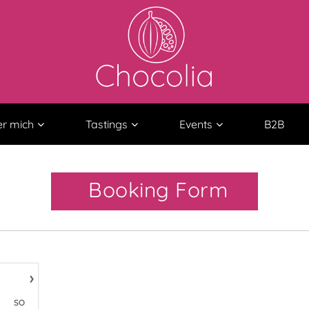
r mich
Tastings
Events
B2B
Booking Form
›
SO