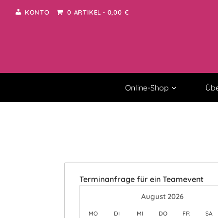
KONTO
0 ARTIKEL
0,00 €
Online-Shop
Übe
Terminanfrage für ein Teamevent
August
2026
MO
DI
MI
DO
FR
SA