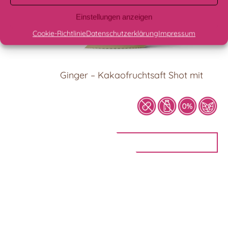
Einstellungen anzeigen
Cookie-Richtlinie
Datenschutzerklärung
Impressum
KOA Boost: Ginger – Kakaofruchtsaft Shot mit
Ingwer
60ml
2,90
€
IN DEN WARENKORB