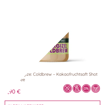
KOA Energize: Coldbrew – Kakaofruchtsaft Shot
mit Kaffee
60ml
2,90
€