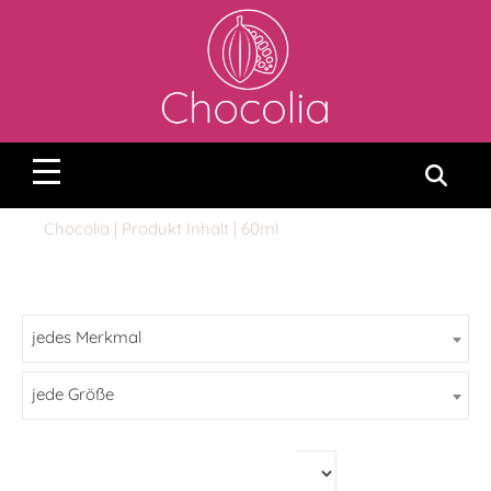
Chocolia
| Produkt Inhalt | 60ml
jedes Merkmal
jede Größe