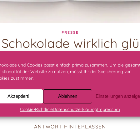
PRESSE
Schokolade wirklich glü
1. Dezember 2020
/
Keine Kommentare
hokolade und Cookies passt einfach prima zusammen. Um die gesam
nktionalität der Website zu nutzen, müsst Ihr der Speicherung von
okies zustimmen.
Akzeptiert!
Ablehnen
Einstellungen anzeig
Cookie-Richtlinie
Datenschutzerklärung
Impressum
ANTWORT HINTERLASSEN