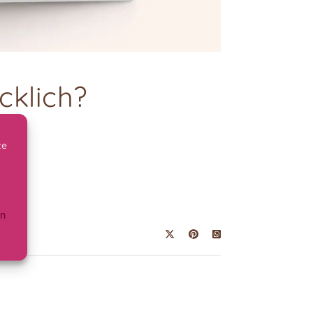
cklich?
te
en