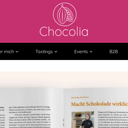
r mich
Tastings
Events
B2B