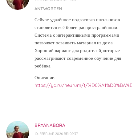
ANTWORTEN
Сейчас удалённое подготовка школьников
становится всё более распространённым.
Система с интерактивными программами
позволяет осваивать материал из дома.
Хороший вариант для родителей, которые
рассматривают современное обучение для
ребёнка.
Описание:
https://ya.ru/neurum/t/%D0%A1%D0%BA
BRYANABORA
10. FEBRUAR 2026 BEI 09:37