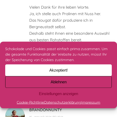
Vielen Dank für ihre lieben Worte.
Ja, ich stelle auch Pralinen mit Nuss her.
Das Nougat dafür produziere ich in
Bergneustadt selbst.
Deshalb steht ihnen eine besondere Auswahl
aus besten Rohstoffen bereit.
Ob Haselnüsse aus dem Piemont, Mandeln,
Schokolade und Cookies passt einfach prima zusammen. Um
Cashew, Pekkan oder Kürbiskern.
die gesamte Funktionalität der Website zu nutzen, müsst Ihr
Nussliehaber sind hier genau richtig.
der Speicherung von Cookies zustimmen.
Schokoladige Grüße
Akzeptiert!
Julia Moser – Chocolia
Ablehnen
Einstellungen anzeigen
Cookie-Richtlinie
Datenschutzerklärung
Impressum
BRANDONNUNTY