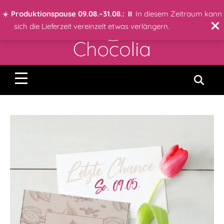
☀️
Produktionspause 09.08.–31.08.:
⏸️ In diesem Zeitraum kann
sich die Lieferzeit vereinzelt etwas verlängern.