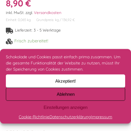
8,90
€
inkl. MwSt.
zzgl.
Versandkosten
Einheit: 0,065
kg
Grundpreis:
kg
/
136,92
€
Lieferzeit:
3 - 5 Werktage
Frisch zubereitet!
Fruchttaler - Himbeer Menge
Schokolade und Cookies passt einfach prima zusammen. Um
IN DEN WARENKORB
die gesamte Funktionalität der Website zu nutzen, müsst Ihr
der Speicherung von Cookies zustimmen.
Akzeptiert!
Beschreibung
Ablehnen
Nährwerte & Zutaten
Einstellungen anzeigen
Bewertungen (0)
Cookie-Richtlinie
Datenschutzerklärung
Impressum