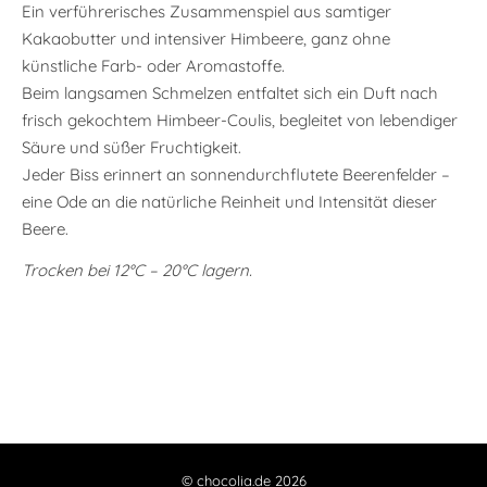
Ein verführerisches Zusammenspiel aus samtiger
Kakaobutter und intensiver Himbeere, ganz ohne
künstliche Farb- oder Aromastoffe.
Beim langsamen Schmelzen entfaltet sich ein Duft nach
frisch gekochtem Himbeer-Coulis, begleitet von lebendiger
Säure und süßer Fruchtigkeit.
Jeder Biss erinnert an sonnendurchflutete Beerenfelder –
eine Ode an die natürliche Reinheit und Intensität dieser
Beere.
Trocken bei 12°C – 20°C lagern.
© chocolia.de 2026