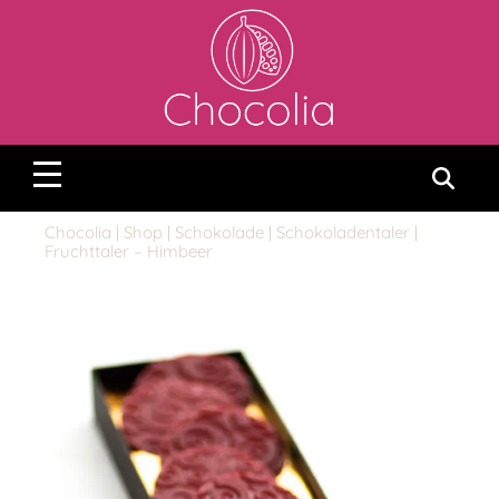
Chocolia
|
Shop
|
Schokolade
|
Schokoladentaler
|
Fruchttaler – Himbeer