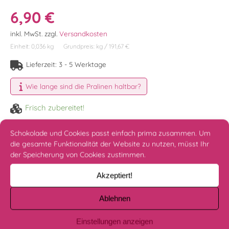
6,90
€
1
inkl. MwSt.
zzgl.
Versandkosten
Einheit: 0,036
kg
Grundpreis:
kg
/
191,67
€
Lieferzeit:
3 - 5 Werktage
Wie lange sind die Pralinen haltbar?
Frisch zubereitet!
Himbeer Karamell Menge
Schokolade und Cookies passt einfach prima zusammen. Um
IN DEN WARENKORB
die gesamte Funktionalität der Website zu nutzen, müsst Ihr
der Speicherung von Cookies zustimmen.
Akzeptiert!
Beschreibung
Ablehnen
Nährwerte & Zutaten
Einstellungen anzeigen