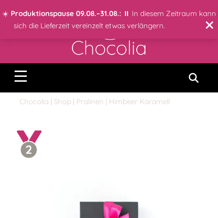
☀️
Produktionspause 09.08.–31.08.:
⏸️ In diesem Zeitraum kann
sich die Lieferzeit vereinzelt etwas verlängern.
Chocolia
|
Shop
|
Pralinen
| Himbeer Karamell