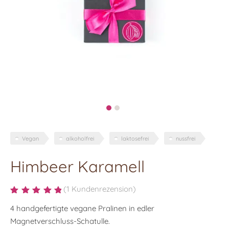
Vegan
alkoholfrei
laktosefrei
nussfrei
Himbeer Karamell
(
1
Kundenrezension)
Bewertet mit
4 handgefertigte vegane Pralinen in edler
5.00
von 5,
Magnetverschluss-Schatulle.
basierend auf
Kundenbewertung