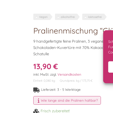
Vegan
alkoholfrei
laktosefrei
Pralinenmischung “Gl
9 handgefertigte feine Pralinen, 3 vegane Kre
Sc
Fu
Schokoladen-Kuvertüre mit 70% Kakaoanteil i
Co
Schatulle
13,90
€
inkl. MwSt.
zzgl.
Versandkosten
Einheit: 0,080
kg
Grundpreis:
kg
/
173,75
€
Lieferzeit:
3 - 5 Werktage
Wie lange sind die Pralinen haltbar?
Frisch zubereitet!