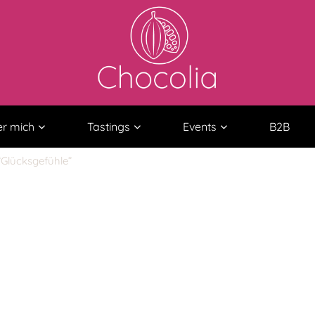
r mich
Tastings
Events
B2B
“Glücksgefühle”