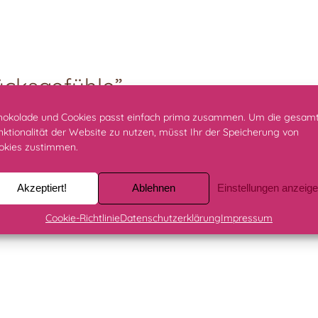
ücksgefühle”
ationen mit dunkler
hokolade und Cookies passt einfach prima zusammen. Um die gesam
nktionalität der Website zu nutzen, müsst Ihr der Speicherung von
n edler Magnetverschluss-
okies zustimmen.
Akzeptiert!
Ablehnen
Einstellungen anzeig
Cookie-Richtlinie
Datenschutzerklärung
Impressum