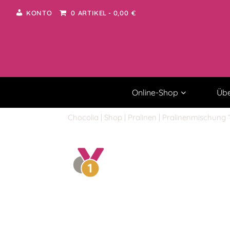
KONTO
0 ARTIKEL
0,00 €
Online-Shop
Übe
Chocolia
|
Shop
|
Pralinen
| Pralinenmischung 