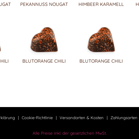
UGAT
PEKANNUSS NOUGAT
HIMBEER KARAMELL
H
HILI
BLUTORANGE CHILI
BLUTORANGE CHILI
rklärung
Cookie-Richtlinie
Versandarten & Kosten
Zahlungsarten
Alle Preise inkl. der gesetzlichen MwSt.