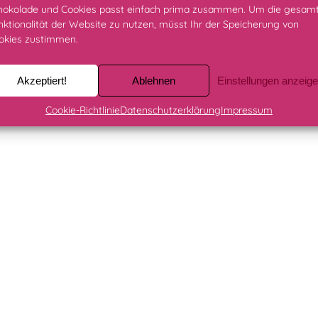
hokolade und Cookies passt einfach prima zusammen. Um die gesam
nktionalität der Website zu nutzen, müsst Ihr der Speicherung von
okies zustimmen.
Akzeptiert!
Ablehnen
Einstellungen anzeig
Cookie-Richtlinie
Datenschutzerklärung
Impressum
eskaliert