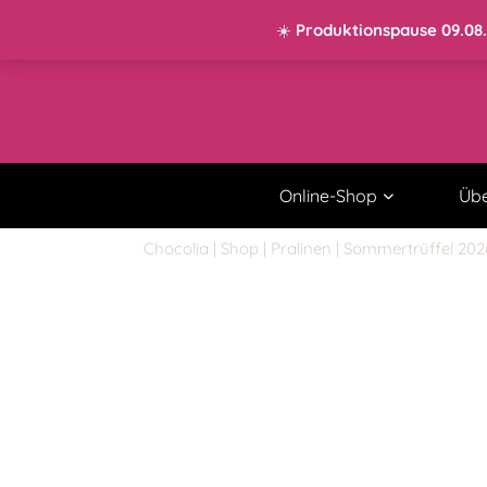
KONTO
0 ARTIKEL
0,00 €
☀️
Produktionspause 09.08.–
Online-Shop
Übe
Chocolia
|
Shop
|
Pralinen
| Sommertrüffel 202