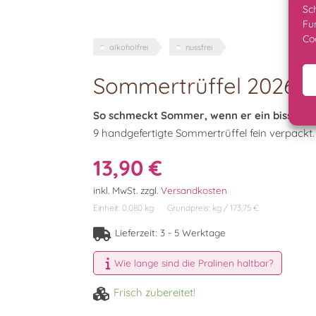
Sc
Fu
Co
alkoholfrei
nussfrei
Sommertrüffel 2026
So schmeckt Sommer, wenn er ein bisschen 
9 handgefertigte Sommertrüffel fein verpackt.
13,90
€
inkl. MwSt.
zzgl.
Versandkosten
Einheit: 0,080
kg
Grundpreis:
kg
/
173,75
€
Lieferzeit:
3 - 5 Werktage
Wie lange sind die Pralinen haltbar?
Frisch zubereitet!