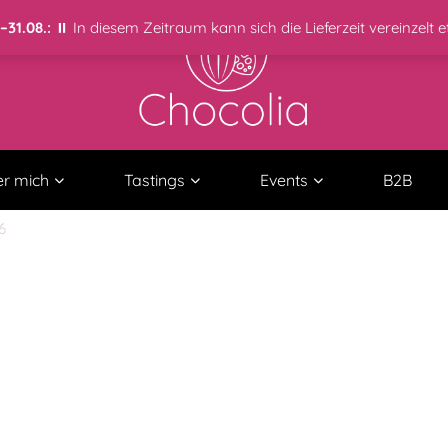
31.08.:
⏸️ In diesem Zeitraum kann sich die Lieferzeit vereinzelt 
r mich
Tastings
Events
B2B
6