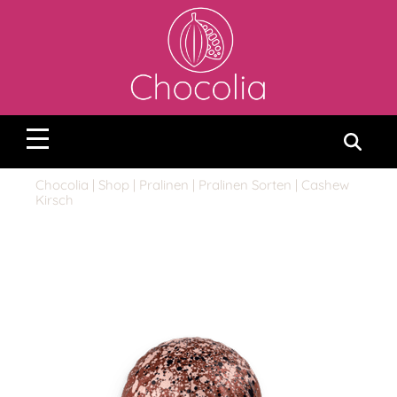
Chocolia
|
Shop
|
Pralinen
|
Pralinen Sorten
| Cashew
Kirsch