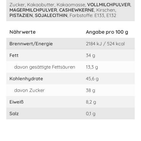
Zucker, Kakaobutter, Kakaomasse,
VOLLMILCHPULVER
,
MAGERMILCHPULVER
,
CASHEWKERNE
, Kirschen,
PISTAZIEN
,
SOJALECITHIN
, Farbstoffe: E133, E132
Nährwerte
Angabe pro 100 g
Brennwert/Energie
2184 kJ / 524 kcal
Fett
34 g
davon gesättigte Fettsäuren
13,3 g
Kohlenhydrate
45,6 g
davon Zucker
38 g
Eiweiß
8,2 g
Salz
0,1 g