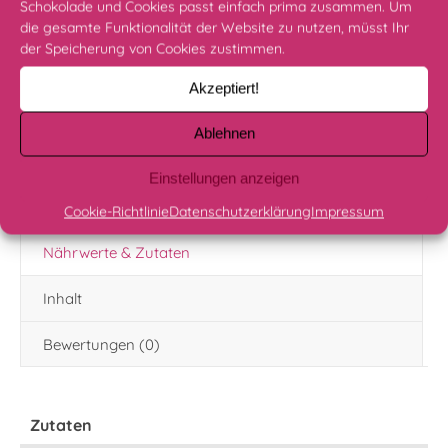
Lieferzeit:
3 - 5 Werktage
Schokolade und Cookies passt einfach prima zusammen. Um
die gesamte Funktionalität der Website zu nutzen, müsst Ihr
der Speicherung von Cookies zustimmen.
Wie lange sind die Pralinen haltbar?
Akzeptiert!
Frisch zubereitet!
Cashew Kirsch Menge
Ablehnen
IN DEN WARENKORB
Einstellungen anzeigen
Cookie-Richtlinie
Datenschutzerklärung
Impressum
Nährwerte & Zutaten
Inhalt
Bewertungen (0)
Zutaten