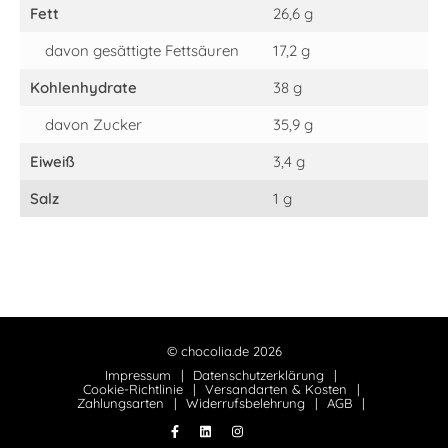
Fett
26,6 g
davon gesättigte Fettsäuren
17,2 g
Kohlenhydrate
38 g
davon Zucker
35,9 g
Eiweiß
3,4 g
Salz
1 g
© chocolia.de 2026
Impressum
Datenschutzerklärung
Cookie-Richtlinie
Versandarten & Kosten
Zahlungsarten
Widerrufsbelehrung
AGB