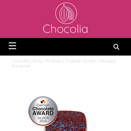
Chocolia
|
Shop
|
Pralinen
|
Pralinen Sorten
| Himbeer
Karamell