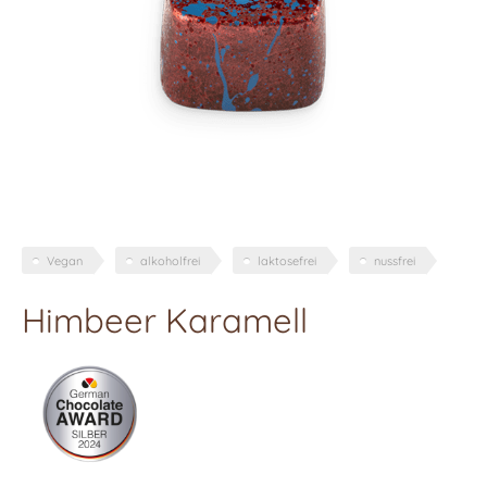
Vegan
alkoholfrei
laktosefrei
nussfrei
Himbeer Karamell