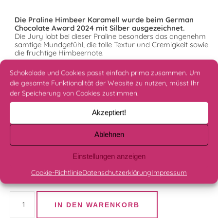
Die Praline Himbeer Karamell wurde beim German
Chocolate Award 2024 mit Silber ausgezeichnet.
Die Jury lobt bei dieser Praline besonders das angenehm
samtige Mundgefühl, die tolle Textur und Cremigkeit sowie
die fruchtige Himbeernote.
Schokolade und Cookies passt einfach prima zusammen. Um
fruchtige Himbeer Praline mit karamell-cremiger Textur
die gesamte Funktionalität der Website zu nutzen, müsst Ihr
der Speicherung von Cookies zustimmen.
2,00
€
Akzeptiert!
inkl. MwSt.
zzgl.
Versandkosten
Lieferzeit:
3 - 5 Werktage
Ablehnen
Wie lange sind die Pralinen haltbar?
Einstellungen anzeigen
Cookie-Richtlinie
Datenschutzerklärung
Impressum
Frisch zubereitet!
Himbeer Karamell Menge
IN DEN WARENKORB