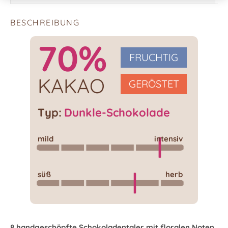
BESCHREIBUNG
70%
FRUCHTIG
KAKAO
GERÖSTET
Typ:
Dunkle-Schokolade
mild
intensiv
süß
herb
8 handgeschöpfte Schokoladentaler mit floralen Noten