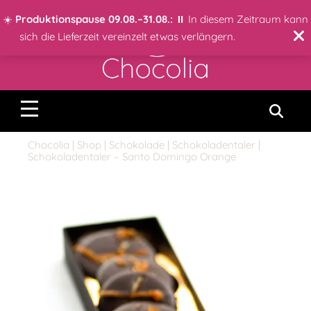
☀️
Produktionspause 09.08.–31.08.:
⏸️ In diesem Zeitraum kann
sich die Lieferzeit vereinzelt etwas verlängern.
Chocolia
|
Shop
|
Schokolade
|
Schokoladentaler
|
Schokoladentaler – Santo Domingo Orange