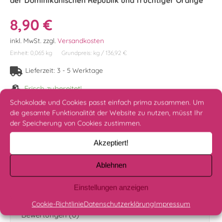
der Dominikanischen Republik und fruchtiger Orange
8,90
€
inkl. MwSt.
zzgl.
Versandkosten
Einheit: 0,065
kg
Grundpreis:
kg
/
136,92
€
Lieferzeit:
3 - 5 Werktage
Frisch zubereitet!
Schokolade und Cookies passt einfach prima zusammen. Um
Schokoladentaler - Santo Domingo Orange Menge
die gesamte Funktionalität der Website zu nutzen, müsst Ihr
IN DEN WARENKORB
der Speicherung von Cookies zustimmen.
Akzeptiert!
Ablehnen
Beschreibung
Einstellungen anzeigen
Nährwerte & Zutaten
Cookie-Richtlinie
Datenschutzerklärung
Impressum
Bewertungen (0)