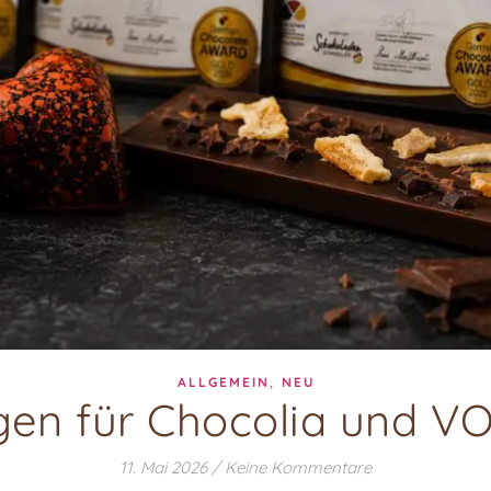
,
ALLGEMEIN
NEU
gen für Chocolia und 
11. Mai 2026
/
Keine Kommentare