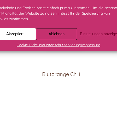
hokolade und Cookies passt einfach prima zusammen. Um die gesam
nktionalität der Website zu nutzen, müsst Ihr der Speicherung von
okies zustimmen.
Akzeptiert!
Ablehnen
Einstellungen anzeig
Cookie-Richtlinie
Datenschutzerklärung
Impressum
Blutorange Chili