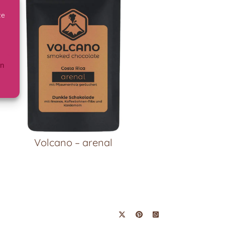
te
en
Volcano – arenal