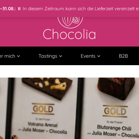
31.08.:
⏸️ In diesem Zeitraum kann sich die Lieferzeit vereinzelt 
r mich
Tastings
Events
B2B